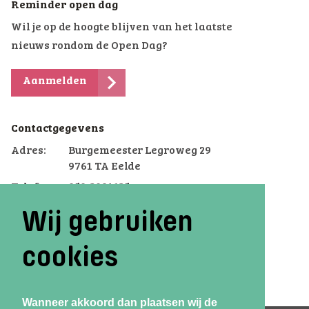
Reminder open dag
Wil je op de hoogte blijven van het laatste
nieuws rondom de Open Dag?
Aanmelden
Contactgegevens
Adres:
Burgemeester Legroweg 29
9761 TA Eelde
Telefoon:
050-3091625
Email:
eelde@voterra.nl
Wij gebruiken
cookies
Wanneer akkoord dan plaatsen wij de