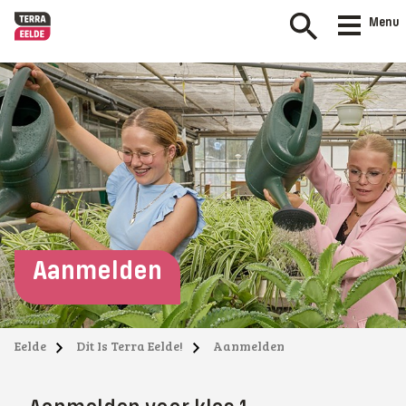
Menu
Aanmelden
Eelde
Dit Is Terra Eelde!
Aanmelden