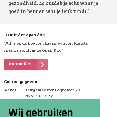
gezondheid. Zo ontdek je echt waar je
goed in bent en wat je leuk vindt.”
Reminder open dag
Wil je op de hoogte blijven van het laatste
nieuws rondom de Open Dag?
Aanmelden
Contactgegevens
Adres:
Burgemeester Legroweg 29
9761 TA Eelde
Telefoon:
050-3091625
Wij gebruiken
Email:
eelde@voterra.nl